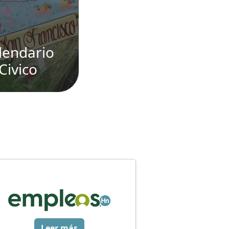
lendario
Civico
Leer más