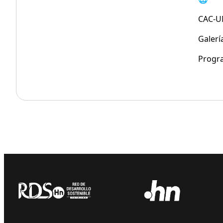
CAC-U
Galerí
Progr