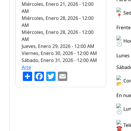
Miércoles, Enero 21, 2026 - 12:00
AM
Sed
Miércoles, Enero 28, 2026 - 12:00
AM
Frente
Miércoles, Enero 28, 2026 - 12:00
AM
Hor
Jueves, Enero 29, 2026 - 12:00 AM
Viernes, Enero 30, 2026 - 12:00 AM
Lunes a
Sábado, Enero 31, 2026 - 12:00 AM
Arte
Sábado
S
F
T
E
Con
h
a
w
m
ar
c
itt
ai
En nu
e
e
er
l
Lune
b
o
Tel