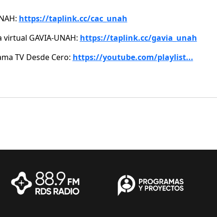
NAH:
https://taplink.cc/cac_unah
a virtual GAVIA-UNAH:
https://taplink.cc/gavia_unah
ama TV Desde Cero:
https://youtube.com/playlist...