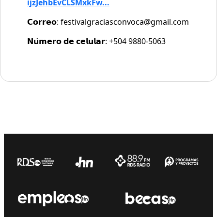
ijzJehbEvCLSMxkFw...
𝗖𝗼𝗿𝗿𝗲𝗼:
festivalgraciasconvoca@gmail.com
𝗡𝘂́𝗺𝗲𝗿𝗼 𝗱𝗲 𝗰𝗲𝗹𝘂𝗹𝗮𝗿: +504 9880-5063