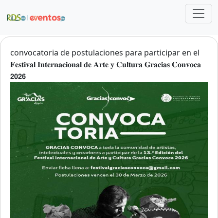
Pasar al contenido principal
convocatoria de postulaciones para participar en el
𝐅𝐞𝐬𝐭𝐢𝐯𝐚𝐥 𝐈𝐧𝐭𝐞𝐫𝐧𝐚𝐜𝐢𝐨𝐧𝐚𝐥 𝐝𝐞 𝐀𝐫𝐭𝐞 𝐲 𝐂𝐮𝐥𝐭𝐮𝐫𝐚 𝐆𝐫𝐚𝐜𝐢𝐚𝐬 𝐂𝐨𝐧𝐯𝐨𝐜𝐚
𝟮𝟬𝟮𝟲