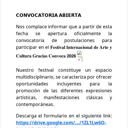
e
e
er
l
b
𝗖𝗢𝗡𝗩𝗢𝗖𝗔𝗧𝗢𝗥𝗜𝗔 𝗔𝗕𝗜𝗘𝗥𝗧𝗔
o
Nos complace informar que a partir de esta
o
fecha se apertura oficialmente la
convocatoria de postulaciones para
k
participar en el 𝐅𝐞𝐬𝐭𝐢𝐯𝐚𝐥 𝐈𝐧𝐭𝐞𝐫𝐧𝐚𝐜𝐢𝐨𝐧𝐚𝐥 𝐝𝐞 𝐀𝐫𝐭𝐞 𝐲
𝐂𝐮𝐥𝐭𝐮𝐫𝐚 𝐆𝐫𝐚𝐜𝐢𝐚𝐬 𝐂𝐨𝐧𝐯𝐨𝐜𝐚 𝟮𝟬𝟮𝟲
Nuestro festival constituye un espacio
multidisciplinario, se caracteriza por ofrecer
oportunidades incluyentes para la
promoción de las diferentes expresiones
artísticas, manifestaciones clásicas y
contemporáneas.
Descarga el formulario en el siguiente link:
https://drive.google.com/.../1ZL1Lw6O-